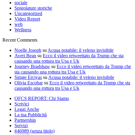
sociale
Spigolature storiche
Uncategorized
Video Report
web
Wellness
Recent Comments
Noelle Joseph
su
Acqua potabile: il veleno invisibile
Averi Bean
su
Ecco il video retweettato da Trump che sta
causando una rottura tra Usa e Uk
Journey Bradshaw
su
Ecco il video retweettato da Trump che
sta causando una rottura tra Usa e Uk
Simge Erciyas
su
Acqua potabile: il veleno invisibile
Olivia Escobar
su
Ecco il video retweettato da Trump che sta
causando una rottura tra Usa e Uk
OFCS REPORT: Chi Siamo
Scrivici
Leggi Anche
La tua Pubblicità
Partnership
Servizi
#46989 (senza titolo)