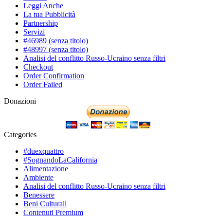
Leggi Anche
La tua Pubblicità
Partnership
Servizi
#46989 (senza titolo)
#48997 (senza titolo)
Analisi del conflitto Russo-Ucraino senza filtri
Checkout
Order Confirmation
Order Failed
Donazioni
Categories
#duexquattro
#SognandoLaCalifornia
Alimentazione
Ambiente
Analisi del conflitto Russo-Ucraino senza filtri
Benessere
Beni Culturali
Contenuti Premium