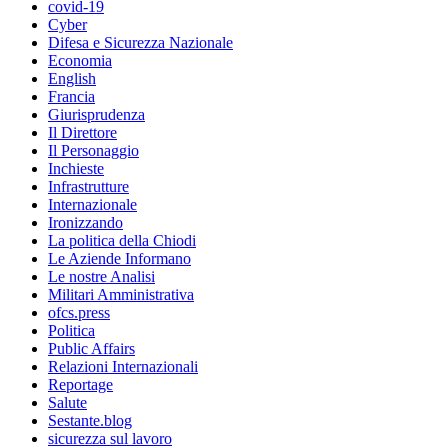
covid-19
Cyber
Difesa e Sicurezza Nazionale
Economia
English
Francia
Giurisprudenza
Il Direttore
Il Personaggio
Inchieste
Infrastrutture
Internazionale
Ironizzando
La politica della Chiodi
Le Aziende Informano
Le nostre Analisi
Militari Amministrativa
ofcs.press
Politica
Public Affairs
Relazioni Internazionali
Reportage
Salute
Sestante.blog
sicurezza sul lavoro