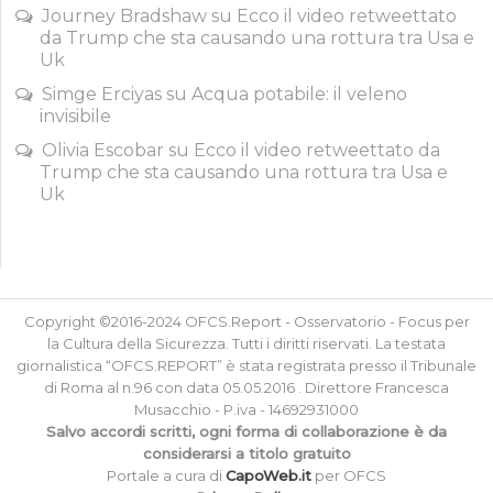
Journey Bradshaw
su
Ecco il video retweettato
da Trump che sta causando una rottura tra Usa e
Uk
Simge Erciyas
su
Acqua potabile: il veleno
invisibile
Olivia Escobar
su
Ecco il video retweettato da
Trump che sta causando una rottura tra Usa e
Uk
Copyright ©2016-2024 OFCS.Report - Osservatorio - Focus per
la Cultura della Sicurezza. Tutti i diritti riservati. La testata
giornalistica “OFCS.REPORT” è stata registrata presso il Tribunale
di Roma al n.96 con data 05.05.2016 . Direttore Francesca
Musacchio - P.iva - 14692931000
Salvo accordi scritti, ogni forma di collaborazione è da
considerarsi a titolo gratuito
Portale a cura di
CapoWeb.it
per OFCS