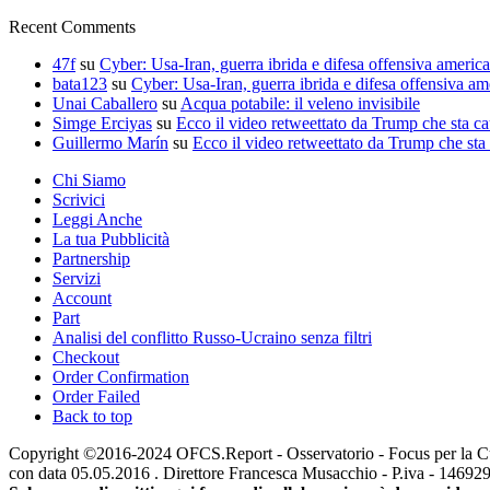
Recent Comments
47f
su
Cyber: Usa-Iran, guerra ibrida e difesa offensiva americ
bata123
su
Cyber: Usa-Iran, guerra ibrida e difesa offensiva am
Unai Caballero
su
Acqua potabile: il veleno invisibile
Simge Erciyas
su
Ecco il video retweettato da Trump che sta c
Guillermo Marín
su
Ecco il video retweettato da Trump che sta
Chi Siamo
Scrivici
Leggi Anche
La tua Pubblicità
Partnership
Servizi
Account
Part
Analisi del conflitto Russo-Ucraino senza filtri
Checkout
Order Confirmation
Order Failed
Back to top
Copyright ©2016-2024 OFCS.Report - Osservatorio - Focus per la Cultur
con data 05.05.2016 . Direttore Francesca Musacchio - P.iva - 1469