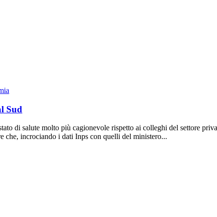
mia
al Sud
stato di salute molto più cagionevole rispetto ai colleghi del settore pri
e che, incrociando i dati Inps con quelli del ministero...