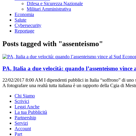
Difesa e Sicurezza Nazionale
Militari Amministrativa
Economia
Salute
Cybersecurity
Reportage
Posts tagged with "assenteismo"
Econo
PA, Italia a due velocità: quando l’assenteismo vince 
22/02/2017 8:00 AM
I dipendenti pubblici in Italia “soffrono” di uno 
A fotografare una realtà tutta italiana è un rapporto della Cgia di Mestr
Chi Siamo
Scrivici
Leggi Anche
La tua Pubblicità
Partnership
Servizi
Account
Part