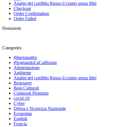
Analisi del conflitto Russo-Ucraino senza filtri
Checkout
Order Confirmation
Order Failed
Donazioni
Categories
#duexquattro
#SognandoLaCalifornia
Alimentazione
Ambiente
Analisi del conflitto Russo-Ucraino senza filtri
Benessere
Beni Culturali
Contenuti Premium
covid-19
Cyber
Difesa e Sicurezza Nazionale
Economia
English
Francia