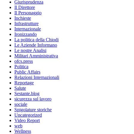
Giurisprudenza
Il Direttore
Il Personaggio
Inchieste
Infrastrutture
Internazionale
Ironizzando
La politica della Chiodi
Le Aziende Informano
Le nostre Analisi
Militari Amministrativa
ofcs.press
Politica
Public Affairs
Relazioni Internazionali
Reportage
Salute
Sestante.blog
sicurezza sul lavoro
sociale
Spigolature storiche
Uncategorized
Video Report
web
Wellness