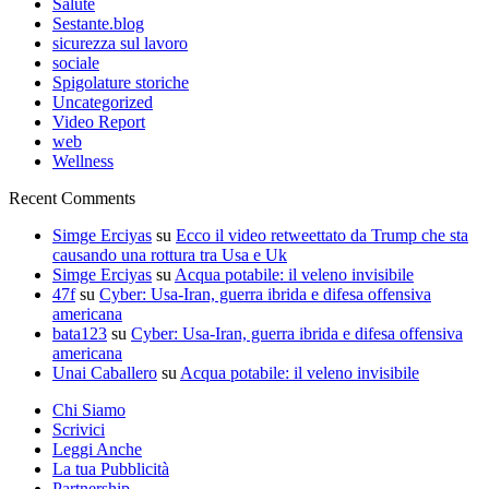
Salute
Sestante.blog
sicurezza sul lavoro
sociale
Spigolature storiche
Uncategorized
Video Report
web
Wellness
Recent Comments
Simge Erciyas
su
Ecco il video retweettato da Trump che sta
causando una rottura tra Usa e Uk
Simge Erciyas
su
Acqua potabile: il veleno invisibile
47f
su
Cyber: Usa-Iran, guerra ibrida e difesa offensiva
americana
bata123
su
Cyber: Usa-Iran, guerra ibrida e difesa offensiva
americana
Unai Caballero
su
Acqua potabile: il veleno invisibile
Chi Siamo
Scrivici
Leggi Anche
La tua Pubblicità
Partnership