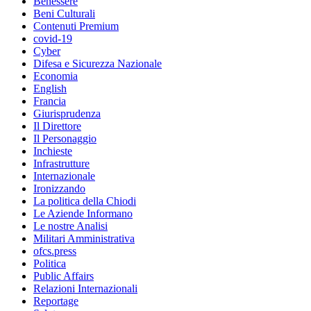
Benessere
Beni Culturali
Contenuti Premium
covid-19
Cyber
Difesa e Sicurezza Nazionale
Economia
English
Francia
Giurisprudenza
Il Direttore
Il Personaggio
Inchieste
Infrastrutture
Internazionale
Ironizzando
La politica della Chiodi
Le Aziende Informano
Le nostre Analisi
Militari Amministrativa
ofcs.press
Politica
Public Affairs
Relazioni Internazionali
Reportage