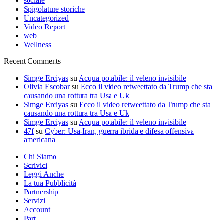
sociale
Spigolature storiche
Uncategorized
Video Report
web
Wellness
Recent Comments
Simge Erciyas
su
Acqua potabile: il veleno invisibile
Olivia Escobar
su
Ecco il video retweettato da Trump che sta
causando una rottura tra Usa e Uk
Simge Erciyas
su
Ecco il video retweettato da Trump che sta
causando una rottura tra Usa e Uk
Simge Erciyas
su
Acqua potabile: il veleno invisibile
47f
su
Cyber: Usa-Iran, guerra ibrida e difesa offensiva
americana
Chi Siamo
Scrivici
Leggi Anche
La tua Pubblicità
Partnership
Servizi
Account
Part