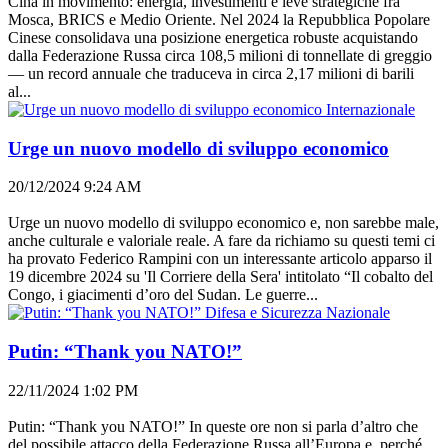
Cina in movimento: energia, investimenti e leve strategiche fra
Mosca, BRICS e Medio Oriente. Nel 2024 la Repubblica Popolare
Cinese consolidava una posizione energetica robuste acquistando
dalla Federazione Russa circa 108,5 milioni di tonnellate di greggio
— un record annuale che traduceva in circa 2,17 milioni di barili
al...
Internazionale
Urge un nuovo modello di sviluppo economico
20/12/2024 9:24 AM
Urge un nuovo modello di sviluppo economico e, non sarebbe male,
anche culturale e valoriale reale. A fare da richiamo su questi temi ci
ha provato Federico Rampini con un interessante articolo apparso il
19 dicembre 2024 su 'Il Corriere della Sera' intitolato “Il cobalto del
Congo, i giacimenti d’oro del Sudan. Le guerre...
Difesa e Sicurezza Nazionale
Putin: “Thank you NATO!”
22/11/2024 1:02 PM
Putin: “Thank you NATO!” In queste ore non si parla d’altro che
del possibile attacco della Federazione Russa all’Europa e, perché