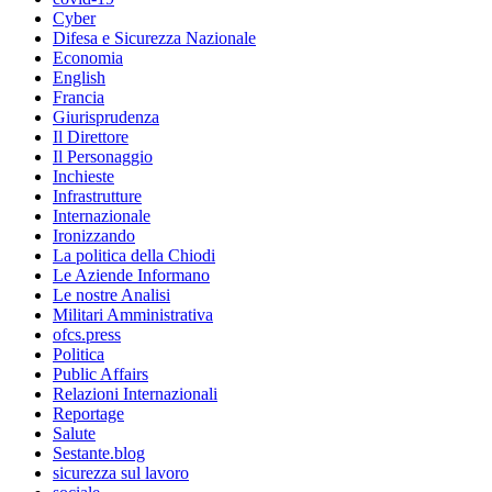
Cyber
Difesa e Sicurezza Nazionale
Economia
English
Francia
Giurisprudenza
Il Direttore
Il Personaggio
Inchieste
Infrastrutture
Internazionale
Ironizzando
La politica della Chiodi
Le Aziende Informano
Le nostre Analisi
Militari Amministrativa
ofcs.press
Politica
Public Affairs
Relazioni Internazionali
Reportage
Salute
Sestante.blog
sicurezza sul lavoro