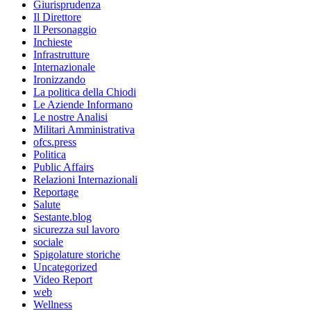
Giurisprudenza
Il Direttore
Il Personaggio
Inchieste
Infrastrutture
Internazionale
Ironizzando
La politica della Chiodi
Le Aziende Informano
Le nostre Analisi
Militari Amministrativa
ofcs.press
Politica
Public Affairs
Relazioni Internazionali
Reportage
Salute
Sestante.blog
sicurezza sul lavoro
sociale
Spigolature storiche
Uncategorized
Video Report
web
Wellness