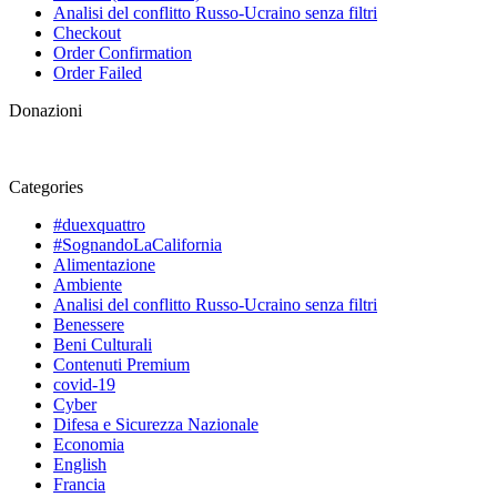
Analisi del conflitto Russo-Ucraino senza filtri
Checkout
Order Confirmation
Order Failed
Donazioni
Categories
#duexquattro
#SognandoLaCalifornia
Alimentazione
Ambiente
Analisi del conflitto Russo-Ucraino senza filtri
Benessere
Beni Culturali
Contenuti Premium
covid-19
Cyber
Difesa e Sicurezza Nazionale
Economia
English
Francia