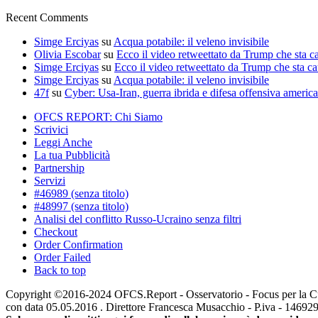
Recent Comments
Simge Erciyas
su
Acqua potabile: il veleno invisibile
Olivia Escobar
su
Ecco il video retweettato da Trump che sta c
Simge Erciyas
su
Ecco il video retweettato da Trump che sta c
Simge Erciyas
su
Acqua potabile: il veleno invisibile
47f
su
Cyber: Usa-Iran, guerra ibrida e difesa offensiva americ
OFCS REPORT: Chi Siamo
Scrivici
Leggi Anche
La tua Pubblicità
Partnership
Servizi
#46989 (senza titolo)
#48997 (senza titolo)
Analisi del conflitto Russo-Ucraino senza filtri
Checkout
Order Confirmation
Order Failed
Back to top
Copyright ©2016-2024 OFCS.Report - Osservatorio - Focus per la Cultur
con data 05.05.2016 . Direttore Francesca Musacchio - P.iva - 1469