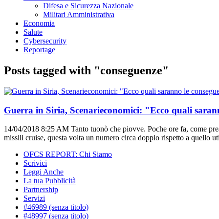
Difesa e Sicurezza Nazionale
Militari Amministrativa
Economia
Salute
Cybersecurity
Reportage
Posts tagged with "conseguenze"
Guerra in Siria, Scenarieconomici: "Ecco quali saran
14/04/2018 8:25 AM
Tanto tuonò che piovve. Poche ore fa, come prea
missili cruise, questa volta un numero circa doppio rispetto a quello ut
OFCS REPORT: Chi Siamo
Scrivici
Leggi Anche
La tua Pubblicità
Partnership
Servizi
#46989 (senza titolo)
#48997 (senza titolo)