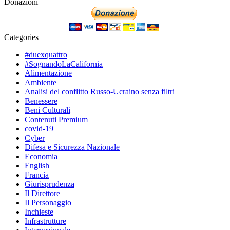
Donazioni
Categories
#duexquattro
#SognandoLaCalifornia
Alimentazione
Ambiente
Analisi del conflitto Russo-Ucraino senza filtri
Benessere
Beni Culturali
Contenuti Premium
covid-19
Cyber
Difesa e Sicurezza Nazionale
Economia
English
Francia
Giurisprudenza
Il Direttore
Il Personaggio
Inchieste
Infrastrutture