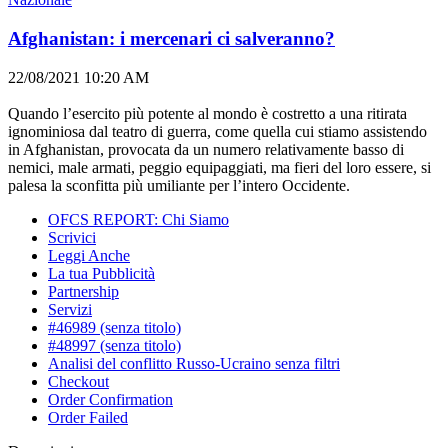
Afghanistan: i mercenari ci salveranno?
22/08/2021 10:20 AM
Quando l’esercito più potente al mondo è costretto a una ritirata
ignominiosa dal teatro di guerra, come quella cui stiamo assistendo
in Afghanistan, provocata da un numero relativamente basso di
nemici, male armati, peggio equipaggiati, ma fieri del loro essere, si
palesa la sconfitta più umiliante per l’intero Occidente.
OFCS REPORT: Chi Siamo
Scrivici
Leggi Anche
La tua Pubblicità
Partnership
Servizi
#46989 (senza titolo)
#48997 (senza titolo)
Analisi del conflitto Russo-Ucraino senza filtri
Checkout
Order Confirmation
Order Failed