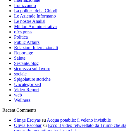
Internazionale
Ironizzando
La politica della Chiodi
Le Aziende Informano
Le nostre Analisi
Militari Amministrativa
ofcs.press
Politica
Public Affairs
Relazioni Internazionali
Reportage
Salute
Sestante.blog
sicurezza sul lavoro
sociale
Spigolature storiche
Uncategorized
Video Report
web
Wellness
Recent Comments
Simge Erciyas
su
Acqua potabile: il veleno invisibile
Olivia Escobar
su
Ecco il video retweettato da Trump che sta
causando una rottura tra Usa e Uk