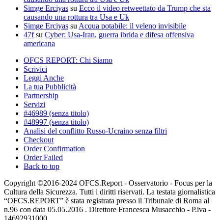
Simge Erciyas
su
Ecco il video retweettato da Trump che sta
causando una rottura tra Usa e Uk
Simge Erciyas
su
Acqua potabile: il veleno invisibile
47f
su
Cyber: Usa-Iran, guerra ibrida e difesa offensiva
americana
OFCS REPORT: Chi Siamo
Scrivici
Leggi Anche
La tua Pubblicità
Partnership
Servizi
#46989 (senza titolo)
#48997 (senza titolo)
Analisi del conflitto Russo-Ucraino senza filtri
Checkout
Order Confirmation
Order Failed
Back to top
Copyright ©2016-2024 OFCS.Report - Osservatorio - Focus per la
Cultura della Sicurezza. Tutti i diritti riservati. La testata giornalistica
“OFCS.REPORT” è stata registrata presso il Tribunale di Roma al
n.96 con data 05.05.2016 . Direttore Francesca Musacchio - P.iva -
14692931000