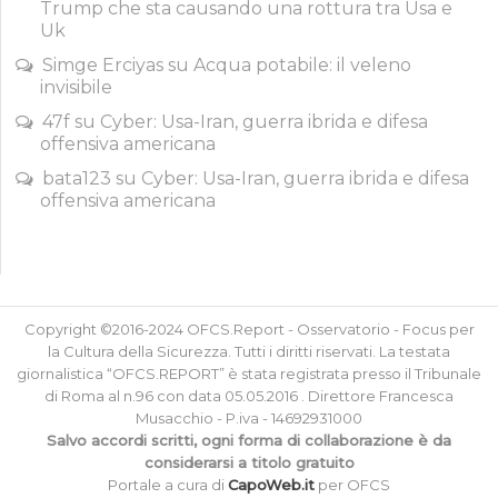
Trump che sta causando una rottura tra Usa e
Uk
Simge Erciyas
su
Acqua potabile: il veleno
invisibile
47f
su
Cyber: Usa-Iran, guerra ibrida e difesa
offensiva americana
bata123
su
Cyber: Usa-Iran, guerra ibrida e difesa
offensiva americana
Copyright ©2016-2024 OFCS.Report - Osservatorio - Focus per
la Cultura della Sicurezza. Tutti i diritti riservati. La testata
giornalistica “OFCS.REPORT” è stata registrata presso il Tribunale
di Roma al n.96 con data 05.05.2016 . Direttore Francesca
Musacchio - P.iva - 14692931000
Salvo accordi scritti, ogni forma di collaborazione è da
considerarsi a titolo gratuito
Portale a cura di
CapoWeb.it
per OFCS