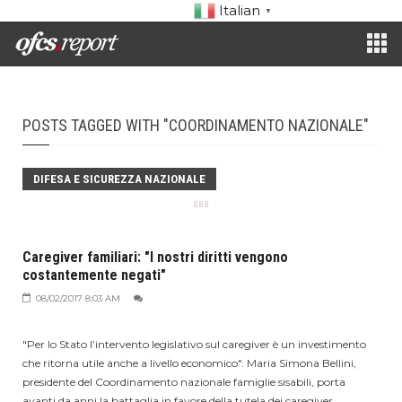
Italian
▼
POSTS TAGGED WITH "COORDINAMENTO NAZIONALE"
DIFESA E SICUREZZA NAZIONALE
Caregiver familiari: "I nostri diritti vengono
costantemente negati"
08/02/2017 8:03 AM
"Per lo Stato l’intervento legislativo sul caregiver è un investimento
che ritorna utile anche a livello economico". Maria Simona Bellini,
presidente del Coordinamento nazionale famiglie sisabili, porta
avanti da anni la battaglia in favore della tutela dei caregiver