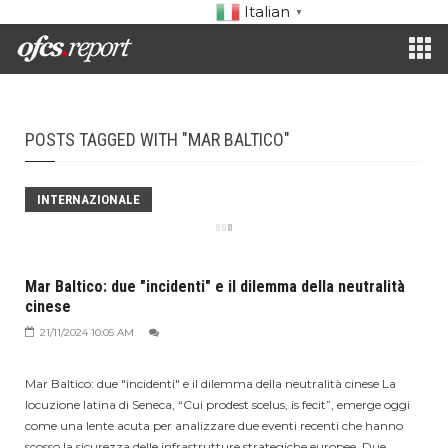
Italian
▼
POSTS TAGGED WITH "MAR BALTICO"
INTERNAZIONALE
Mar Baltico: due "incidenti" e il dilemma della neutralità
cinese
21/11/2024 10:05 AM
Mar Baltico: due "incidenti" e il dilemma della neutralità cinese La
locuzione latina di Seneca, “Cui prodest scelus, is fecit”, emerge oggi
come una lente acuta per analizzare due eventi recenti che hanno
scosso la sicurezza delle infrastrutture strategiche europee. Due