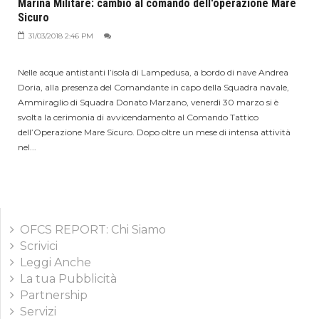
Marina Militare: cambio al comando dell'operazione Mare
Sicuro
31/03/2018 2:46 PM
Nelle acque antistanti l’isola di Lampedusa, a bordo di nave Andrea
Doria, alla presenza del Comandante in capo della Squadra navale,
Ammiraglio di Squadra Donato Marzano, venerdì 30 marzo si è
svolta la cerimonia di avvicendamento al Comando Tattico
dell’Operazione Mare Sicuro. Dopo oltre un mese di intensa attività
nel...
OFCS REPORT: Chi Siamo
Scrivici
Leggi Anche
La tua Pubblicità
Partnership
Servizi