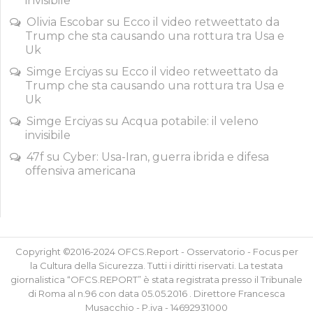
invisibile
Olivia Escobar
su
Ecco il video retweettato da
Trump che sta causando una rottura tra Usa e
Uk
Simge Erciyas
su
Ecco il video retweettato da
Trump che sta causando una rottura tra Usa e
Uk
Simge Erciyas
su
Acqua potabile: il veleno
invisibile
47f
su
Cyber: Usa-Iran, guerra ibrida e difesa
offensiva americana
Copyright ©2016-2024 OFCS.Report - Osservatorio - Focus per
la Cultura della Sicurezza. Tutti i diritti riservati. La testata
giornalistica “OFCS.REPORT” è stata registrata presso il Tribunale
di Roma al n.96 con data 05.05.2016 . Direttore Francesca
Musacchio - P.iva - 14692931000