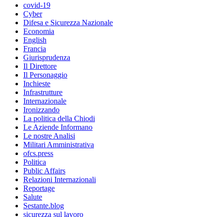
covid-19
Cyber
Difesa e Sicurezza Nazionale
Economia
English
Francia
Giurisprudenza
Il Direttore
Il Personaggio
Inchieste
Infrastrutture
Internazionale
Ironizzando
La politica della Chiodi
Le Aziende Informano
Le nostre Analisi
Militari Amministrativa
ofcs.press
Politica
Public Affairs
Relazioni Internazionali
Reportage
Salute
Sestante.blog
sicurezza sul lavoro