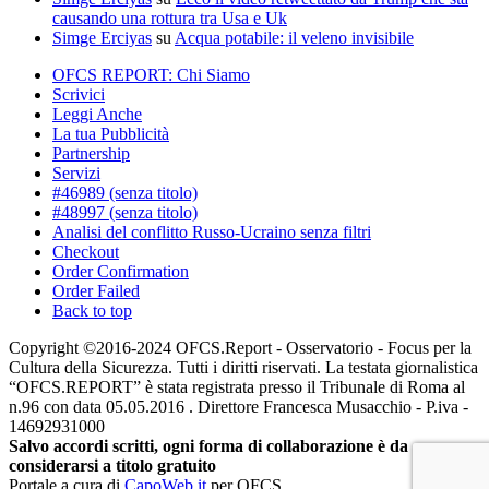
causando una rottura tra Usa e Uk
Simge Erciyas
su
Acqua potabile: il veleno invisibile
OFCS REPORT: Chi Siamo
Scrivici
Leggi Anche
La tua Pubblicità
Partnership
Servizi
#46989 (senza titolo)
#48997 (senza titolo)
Analisi del conflitto Russo-Ucraino senza filtri
Checkout
Order Confirmation
Order Failed
Back to top
Copyright ©2016-2024 OFCS.Report - Osservatorio - Focus per la
Cultura della Sicurezza. Tutti i diritti riservati. La testata giornalistica
“OFCS.REPORT” è stata registrata presso il Tribunale di Roma al
n.96 con data 05.05.2016 . Direttore Francesca Musacchio - P.iva -
14692931000
Salvo accordi scritti, ogni forma di collaborazione è da
considerarsi a titolo gratuito
Portale a cura di
CapoWeb.it
per OFCS