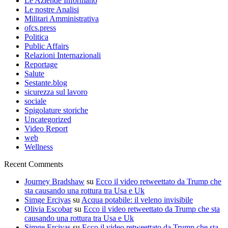
Le Aziende Informano
Le nostre Analisi
Militari Amministrativa
ofcs.press
Politica
Public Affairs
Relazioni Internazionali
Reportage
Salute
Sestante.blog
sicurezza sul lavoro
sociale
Spigolature storiche
Uncategorized
Video Report
web
Wellness
Recent Comments
Journey Bradshaw
su
Ecco il video retweettato da Trump che
sta causando una rottura tra Usa e Uk
Simge Erciyas
su
Acqua potabile: il veleno invisibile
Olivia Escobar
su
Ecco il video retweettato da Trump che sta
causando una rottura tra Usa e Uk
Simge Erciyas
su
Ecco il video retweettato da Trump che sta