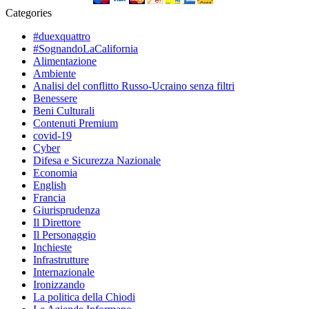
Categories
#duexquattro
#SognandoLaCalifornia
Alimentazione
Ambiente
Analisi del conflitto Russo-Ucraino senza filtri
Benessere
Beni Culturali
Contenuti Premium
covid-19
Cyber
Difesa e Sicurezza Nazionale
Economia
English
Francia
Giurisprudenza
Il Direttore
Il Personaggio
Inchieste
Infrastrutture
Internazionale
Ironizzando
La politica della Chiodi