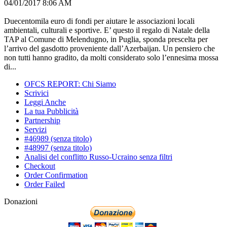
04/01/2017 8:06 AM
Duecentomila euro di fondi per aiutare le associazioni locali
ambientali, culturali e sportive. E’ questo il regalo di Natale della
TAP al Comune di Melendugno, in Puglia, sponda prescelta per
l’arrivo del gasdotto proveniente dall’Azerbaijan. Un pensiero che
non tutti hanno gradito, da molti considerato solo l’ennesima mossa
di...
OFCS REPORT: Chi Siamo
Scrivici
Leggi Anche
La tua Pubblicità
Partnership
Servizi
#46989 (senza titolo)
#48997 (senza titolo)
Analisi del conflitto Russo-Ucraino senza filtri
Checkout
Order Confirmation
Order Failed
Donazioni