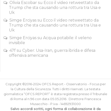
Olivia Escobar
su
Ecco il video retweettato da
Trump che sta causando una rottura tra Usa e
Uk
Simge Erciyas
su
Ecco il video retweettato da
Trump che sta causando una rottura tra Usa e
Uk
Simge Erciyas
su
Acqua potabile: il veleno
invisibile
47f
su
Cyber: Usa-Iran, guerra ibrida e difesa
offensiva americana
Copyright ©2016-2024 OFCS.Report - Osservatorio - Focus per
la Cultura della Sicurezza. Tutti i diritti riservati. La testata
giornalistica “OFCS.REPORT” è stata registrata presso il Tribunale
di Roma al n.96 con data 05.05.2016 . Direttore Francesca
Musacchio - P.iva - 14692931000
Salvo accordi scritti, ogni forma di collaborazione è da