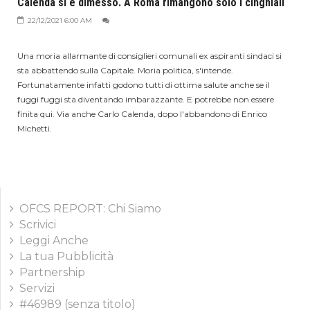
Calenda si è dimesso. A Roma rimangono solo i cinghiali
22/12/2021 6:00 AM
Una moria allarmante di consiglieri comunali ex aspiranti sindaci si
sta abbattendo sulla Capitale. Moria politica, s'intende.
Fortunatamente infatti godono tutti di ottima salute anche se il
fuggi fuggi sta diventando imbarazzante. E potrebbe non essere
finita qui. Via anche Carlo Calenda, dopo l'abbandono di Enrico
Michetti.
OFCS REPORT: Chi Siamo
Scrivici
Leggi Anche
La tua Pubblicità
Partnership
Servizi
#46989 (senza titolo)