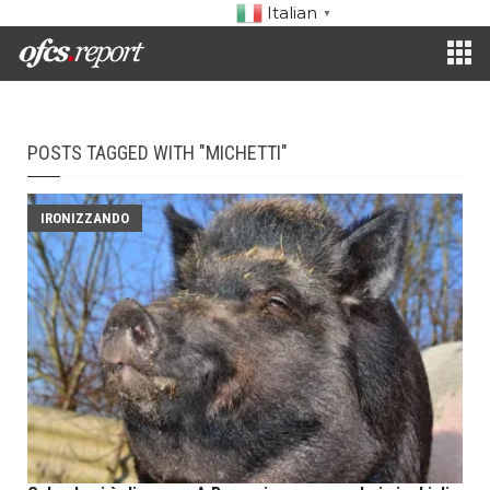
Italian
▼
POSTS TAGGED WITH "MICHETTI"
IRONIZZANDO