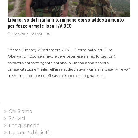
Libano, soldati italiani terminano corso addestramento
per forze armate locali /VIDEO
25/09/2017 11:20 AM
Shama (Libano) 25 settembre 2017 – ​È terminato ieri il Fire
Obervation Course a favore delle Lebanese armed forces (Laf),
condotto dal contingente italiano in Libano e che ha visto
un’esercitazione finale nell’area addestrativa vicina alla base “Millevoi”
di Shama. Il corso si prefissava lo scopo di insegnare ai...
Chi Siamo
Scrivici
Leggi Anche
La tua Pubblicità