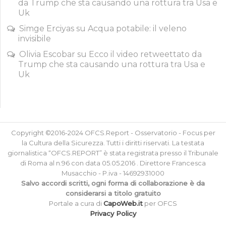
da Trump che sta causando una rottura tra Usa e
Uk
Simge Erciyas
su
Acqua potabile: il veleno
invisibile
Olivia Escobar
su
Ecco il video retweettato da
Trump che sta causando una rottura tra Usa e
Uk
Copyright ©2016-2024 OFCS.Report - Osservatorio - Focus per
la Cultura della Sicurezza. Tutti i diritti riservati. La testata
giornalistica “OFCS.REPORT” è stata registrata presso il Tribunale
di Roma al n.96 con data 05.05.2016 . Direttore Francesca
Musacchio - P.iva - 14692931000
Salvo accordi scritti, ogni forma di collaborazione è da
considerarsi a titolo gratuito
Portale a cura di
CapoWeb.it
per OFCS
Privacy Policy