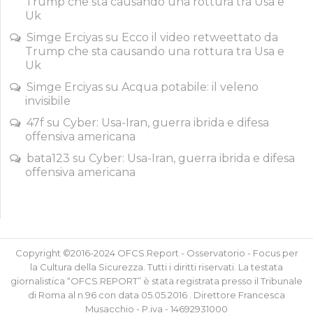
Trump che sta causando una rottura tra Usa e
Uk
Simge Erciyas
su
Ecco il video retweettato da
Trump che sta causando una rottura tra Usa e
Uk
Simge Erciyas
su
Acqua potabile: il veleno
invisibile
47f
su
Cyber: Usa-Iran, guerra ibrida e difesa
offensiva americana
bata123
su
Cyber: Usa-Iran, guerra ibrida e difesa
offensiva americana
Copyright ©2016-2024 OFCS.Report - Osservatorio - Focus per
la Cultura della Sicurezza. Tutti i diritti riservati. La testata
giornalistica “OFCS.REPORT” è stata registrata presso il Tribunale
di Roma al n.96 con data 05.05.2016 . Direttore Francesca
Musacchio - P.iva - 14692931000