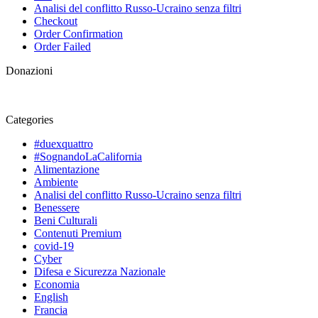
Analisi del conflitto Russo-Ucraino senza filtri
Checkout
Order Confirmation
Order Failed
Donazioni
Categories
#duexquattro
#SognandoLaCalifornia
Alimentazione
Ambiente
Analisi del conflitto Russo-Ucraino senza filtri
Benessere
Beni Culturali
Contenuti Premium
covid-19
Cyber
Difesa e Sicurezza Nazionale
Economia
English
Francia