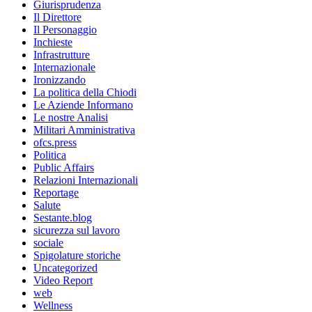
Giurisprudenza
Il Direttore
Il Personaggio
Inchieste
Infrastrutture
Internazionale
Ironizzando
La politica della Chiodi
Le Aziende Informano
Le nostre Analisi
Militari Amministrativa
ofcs.press
Politica
Public Affairs
Relazioni Internazionali
Reportage
Salute
Sestante.blog
sicurezza sul lavoro
sociale
Spigolature storiche
Uncategorized
Video Report
web
Wellness