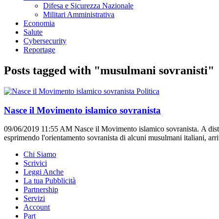
Difesa e Sicurezza Nazionale
Militari Amministrativa
Economia
Salute
Cybersecurity
Reportage
Posts tagged with "musulmani sovranisti"
Politica
Nasce il Movimento islamico sovranista
09/06/2019 11:55 AM
Nasce il Movimento islamico sovranista. A distan
esprimendo l'orientamento sovranista di alcuni musulmani italiani, arr
Chi Siamo
Scrivici
Leggi Anche
La tua Pubblicità
Partnership
Servizi
Account
Part