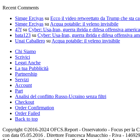
Recent Comments
Simge Erciyas
su
Ecco il video retweettato da Trump che sta c
Simge Erciyas
su
Acqua potabile: il veleno invisibile
47f
su
Cyber: Usa-Iran, guerra ibrida e difesa offensiva americ
bata123
su
Cyber: Usa-Iran, guerra ibrida e difesa offensiva am
Unai Caballero
su
Acqua potabile: il veleno invisibile
Chi Siamo
Scrivici
Leggi Anche
La tua Pubblicità
Partnership
Servizi
Account
Part
Analisi del conflitto Russo-Ucraino senza filtri
Checkout
Order Confirmation
Order Failed
Back to top
Copyright ©2016-2024 OFCS.Report - Osservatorio - Focus per la Cultur
con data 05.05.2016 . Direttore Francesca Musacchio - P.iva - 1469