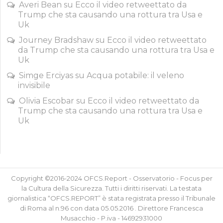
Averi Bean
su
Ecco il video retweettato da
Trump che sta causando una rottura tra Usa e
Uk
Journey Bradshaw
su
Ecco il video retweettato
da Trump che sta causando una rottura tra Usa e
Uk
Simge Erciyas
su
Acqua potabile: il veleno
invisibile
Olivia Escobar
su
Ecco il video retweettato da
Trump che sta causando una rottura tra Usa e
Uk
Copyright ©2016-2024 OFCS.Report - Osservatorio - Focus per
la Cultura della Sicurezza. Tutti i diritti riservati. La testata
giornalistica “OFCS.REPORT” è stata registrata presso il Tribunale
di Roma al n.96 con data 05.05.2016 . Direttore Francesca
Musacchio - P.iva - 14692931000