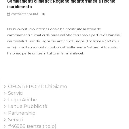
Cambiamenti climatici: Regione mediterranea a rischio
inaridimento
05/09/2019 1:04 PM
Un nuovo studio internazionale ha ricostruito la storia dei
cambiamenti climatici dell’area del Mediterraneo a partire dall’analisi
dei fondali di uno dei laghi più antichi d’Europa (1 milione e 360 mila
anni). I risultati sono stati pubblicati sulla rivista Nature. Allo studio
ha preso parte un team tutto al femminile del...
OFCS REPORT: Chi Siamo
Scrivici
Leggi Anche
La tua Pubblicità
Partnership
Servizi
#46989 (senza titolo)