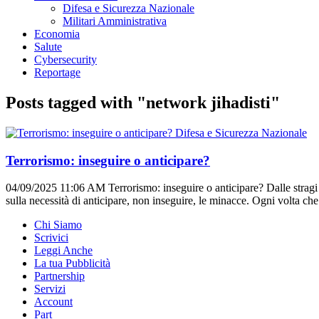
Difesa e Sicurezza Nazionale
Militari Amministrativa
Economia
Salute
Cybersecurity
Reportage
Posts tagged with "network jihadisti"
Difesa e Sicurezza Nazionale
Terrorismo: inseguire o anticipare?
04/09/2025 11:06 AM
Terrorismo: inseguire o anticipare? Dalle stragi
sulla necessità di anticipare, non inseguire, le minacce. Ogni volta che 
Chi Siamo
Scrivici
Leggi Anche
La tua Pubblicità
Partnership
Servizi
Account
Part