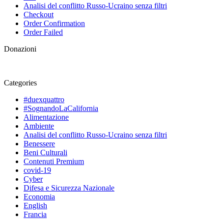
Analisi del conflitto Russo-Ucraino senza filtri
Checkout
Order Confirmation
Order Failed
Donazioni
Categories
#duexquattro
#SognandoLaCalifornia
Alimentazione
Ambiente
Analisi del conflitto Russo-Ucraino senza filtri
Benessere
Beni Culturali
Contenuti Premium
covid-19
Cyber
Difesa e Sicurezza Nazionale
Economia
English
Francia