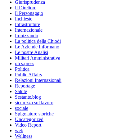
Giurisprudenza
Il Direttore
Il Personaggio
Inchieste
Infrastrutture
Internazionale
Ironizzando
La politica della Chiodi
Le Aziende Informano
Le nostre Analisi
Militari Amministrativa
ofcs.press
Politica
Public Affairs
Relazioni Internazionali
Reportage
Salute
Sestante.blog
sicurezza sul lavoro
sociale
Spigolature storiche
Uncategorized
Video Report
web
Wellness