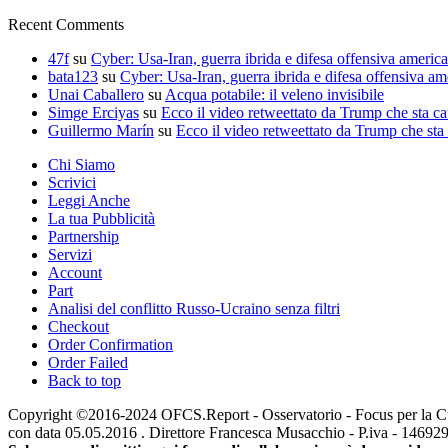
Recent Comments
47f
su
Cyber: Usa-Iran, guerra ibrida e difesa offensiva americ
bata123
su
Cyber: Usa-Iran, guerra ibrida e difesa offensiva am
Unai Caballero
su
Acqua potabile: il veleno invisibile
Simge Erciyas
su
Ecco il video retweettato da Trump che sta c
Guillermo Marín
su
Ecco il video retweettato da Trump che sta
Chi Siamo
Scrivici
Leggi Anche
La tua Pubblicità
Partnership
Servizi
Account
Part
Analisi del conflitto Russo-Ucraino senza filtri
Checkout
Order Confirmation
Order Failed
Back to top
Copyright ©2016-2024 OFCS.Report - Osservatorio - Focus per la Cultur
con data 05.05.2016 . Direttore Francesca Musacchio - P.iva - 1469