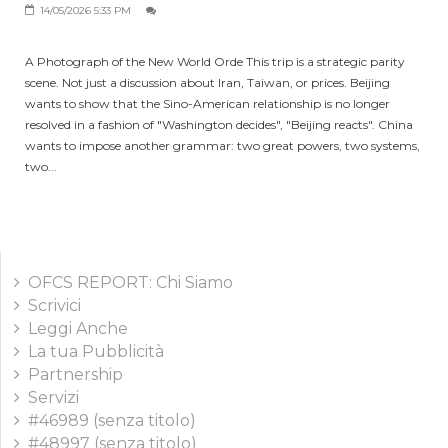
14/05/2026 5:33 PM
A Photograph of the New World Orde This trip is a strategic parity
scene. Not just a discussion about Iran, Taiwan, or prices. Beijing
wants to show that the Sino-American relationship is no longer
resolved in a fashion of "Washington decides", "Beijing reacts". China
wants to impose another grammar: two great powers, two systems,
two...
OFCS REPORT: Chi Siamo
Scrivici
Leggi Anche
La tua Pubblicità
Partnership
Servizi
#46989 (senza titolo)
#48997 (senza titolo)