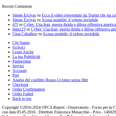
Recent Comments
Simge Erciyas
su
Ecco il video retweettato da Trump che sta c
Simge Erciyas
su
Acqua potabile: il veleno invisibile
47f
su
Cyber: Usa-Iran, guerra ibrida e difesa offensiva americ
bata123
su
Cyber: Usa-Iran, guerra ibrida e difesa offensiva am
Unai Caballero
su
Acqua potabile: il veleno invisibile
Chi Siamo
Scrivici
Leggi Anche
La tua Pubblicità
Partnership
Servizi
Account
Part
Analisi del conflitto Russo-Ucraino senza filtri
Checkout
Order Confirmation
Order Failed
Back to top
Copyright ©2016-2024 OFCS.Report - Osservatorio - Focus per la Cultur
con data 05.05.2016 . Direttore Francesca Musacchio - P.iva - 1469