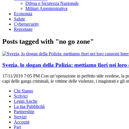
Difesa e Sicurezza Nazionale
Militari Amministrativa
Economia
Salute
Cybersecurity
Reportage
Posts tagged with "no go zone"
Inte
Svezia, lo slogan della Polizia: mettiamo fiori nei lor
17/11/2019 7:05 PM
Con un’operazione in perfetto stile svedese, la p
capi delle gangs criminali, le vittime delle violenze, i magistrati e gli st
Chi Siamo
Scrivici
Leggi Anche
La tua Pubblicità
Partnership
Servizi
Account
Part