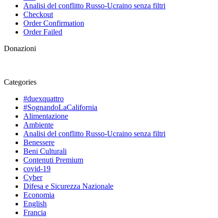
Analisi del conflitto Russo-Ucraino senza filtri
Checkout
Order Confirmation
Order Failed
Donazioni
Categories
#duexquattro
#SognandoLaCalifornia
Alimentazione
Ambiente
Analisi del conflitto Russo-Ucraino senza filtri
Benessere
Beni Culturali
Contenuti Premium
covid-19
Cyber
Difesa e Sicurezza Nazionale
Economia
English
Francia