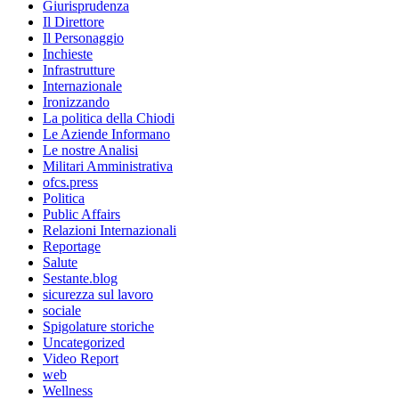
Giurisprudenza
Il Direttore
Il Personaggio
Inchieste
Infrastrutture
Internazionale
Ironizzando
La politica della Chiodi
Le Aziende Informano
Le nostre Analisi
Militari Amministrativa
ofcs.press
Politica
Public Affairs
Relazioni Internazionali
Reportage
Salute
Sestante.blog
sicurezza sul lavoro
sociale
Spigolature storiche
Uncategorized
Video Report
web
Wellness