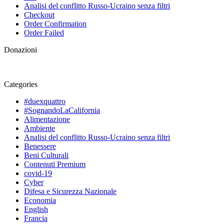
Analisi del conflitto Russo-Ucraino senza filtri
Checkout
Order Confirmation
Order Failed
Donazioni
Categories
#duexquattro
#SognandoLaCalifornia
Alimentazione
Ambiente
Analisi del conflitto Russo-Ucraino senza filtri
Benessere
Beni Culturali
Contenuti Premium
covid-19
Cyber
Difesa e Sicurezza Nazionale
Economia
English
Francia