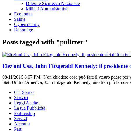
Difesa e Sicurezza Nazionale
Militari Amministrativa
Economia
Salute
Cybersecurity
Reportage
Posts tagged with "pulitzer"
Elezioni Usa, John Fitzgerald Kennedy: il presidente dei
08/11/2016 6:07 PM
“Non chiedete cosa può fare il vostro paese per v
Stati Uniti d’America, John Fitzgerald Kennedy, uno tra i più famosi e
Chi Siamo
Scrivici
Leggi Anche
La tua Pubblicità
Partnership
Servizi
Account
Part