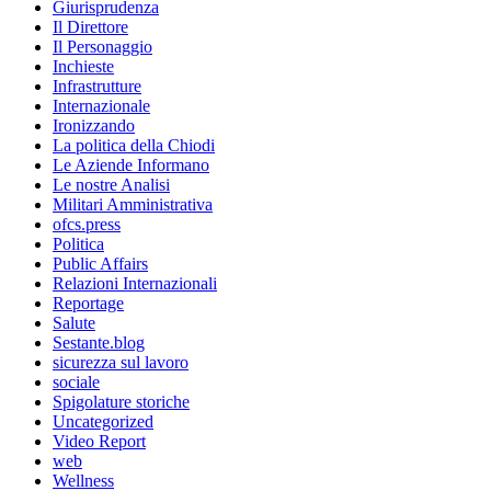
Giurisprudenza
Il Direttore
Il Personaggio
Inchieste
Infrastrutture
Internazionale
Ironizzando
La politica della Chiodi
Le Aziende Informano
Le nostre Analisi
Militari Amministrativa
ofcs.press
Politica
Public Affairs
Relazioni Internazionali
Reportage
Salute
Sestante.blog
sicurezza sul lavoro
sociale
Spigolature storiche
Uncategorized
Video Report
web
Wellness