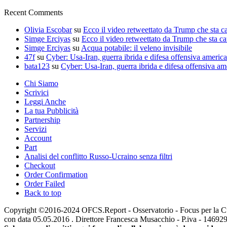
Recent Comments
Olivia Escobar
su
Ecco il video retweettato da Trump che sta c
Simge Erciyas
su
Ecco il video retweettato da Trump che sta c
Simge Erciyas
su
Acqua potabile: il veleno invisibile
47f
su
Cyber: Usa-Iran, guerra ibrida e difesa offensiva americ
bata123
su
Cyber: Usa-Iran, guerra ibrida e difesa offensiva am
Chi Siamo
Scrivici
Leggi Anche
La tua Pubblicità
Partnership
Servizi
Account
Part
Analisi del conflitto Russo-Ucraino senza filtri
Checkout
Order Confirmation
Order Failed
Back to top
Copyright ©2016-2024 OFCS.Report - Osservatorio - Focus per la Cultur
con data 05.05.2016 . Direttore Francesca Musacchio - P.iva - 1469