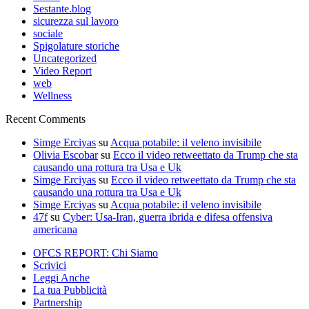
Sestante.blog
sicurezza sul lavoro
sociale
Spigolature storiche
Uncategorized
Video Report
web
Wellness
Recent Comments
Simge Erciyas
su
Acqua potabile: il veleno invisibile
Olivia Escobar
su
Ecco il video retweettato da Trump che sta
causando una rottura tra Usa e Uk
Simge Erciyas
su
Ecco il video retweettato da Trump che sta
causando una rottura tra Usa e Uk
Simge Erciyas
su
Acqua potabile: il veleno invisibile
47f
su
Cyber: Usa-Iran, guerra ibrida e difesa offensiva
americana
OFCS REPORT: Chi Siamo
Scrivici
Leggi Anche
La tua Pubblicità
Partnership