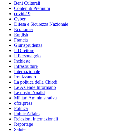
Beni Culturali
Contenuti Premium
covid-19
Cyber
Difesa e Sicurezza Nazionale
Economia
English
Francia
Giurisprudenza
Il Direttore
Il Personaggio
Inchieste
Infrastrutture
Internazionale
Ironizzando
La politica della Chiodi
Le Aziende Informano
Le nostre Analisi
Militari Amministrativa
ofcs.press
Politica
Public Affairs
Relazioni Internazionali
Reportage
Salute