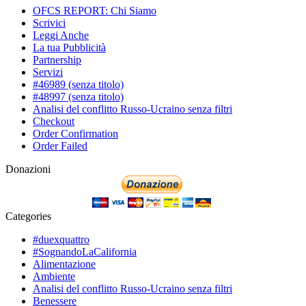
OFCS REPORT: Chi Siamo
Scrivici
Leggi Anche
La tua Pubblicità
Partnership
Servizi
#46989 (senza titolo)
#48997 (senza titolo)
Analisi del conflitto Russo-Ucraino senza filtri
Checkout
Order Confirmation
Order Failed
Donazioni
Categories
#duexquattro
#SognandoLaCalifornia
Alimentazione
Ambiente
Analisi del conflitto Russo-Ucraino senza filtri
Benessere