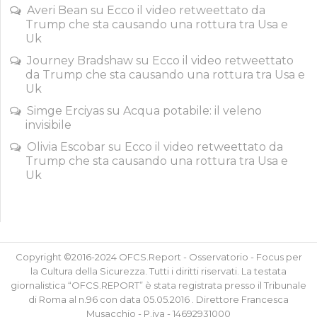
Averi Bean
su
Ecco il video retweettato da
Trump che sta causando una rottura tra Usa e
Uk
Journey Bradshaw
su
Ecco il video retweettato
da Trump che sta causando una rottura tra Usa e
Uk
Simge Erciyas
su
Acqua potabile: il veleno
invisibile
Olivia Escobar
su
Ecco il video retweettato da
Trump che sta causando una rottura tra Usa e
Uk
Copyright ©2016-2024 OFCS.Report - Osservatorio - Focus per
la Cultura della Sicurezza. Tutti i diritti riservati. La testata
giornalistica “OFCS.REPORT” è stata registrata presso il Tribunale
di Roma al n.96 con data 05.05.2016 . Direttore Francesca
Musacchio - P.iva - 14692931000