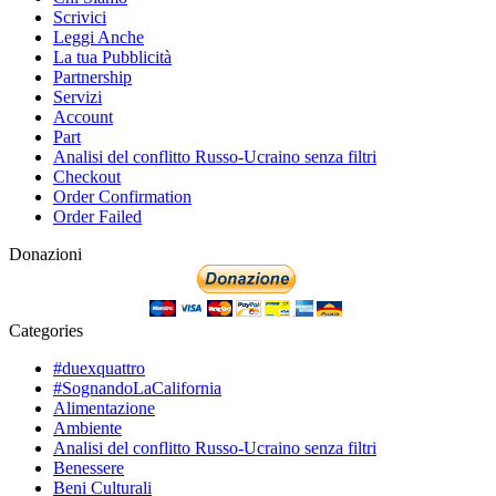
Scrivici
Leggi Anche
La tua Pubblicità
Partnership
Servizi
Account
Part
Analisi del conflitto Russo-Ucraino senza filtri
Checkout
Order Confirmation
Order Failed
Donazioni
Categories
#duexquattro
#SognandoLaCalifornia
Alimentazione
Ambiente
Analisi del conflitto Russo-Ucraino senza filtri
Benessere
Beni Culturali