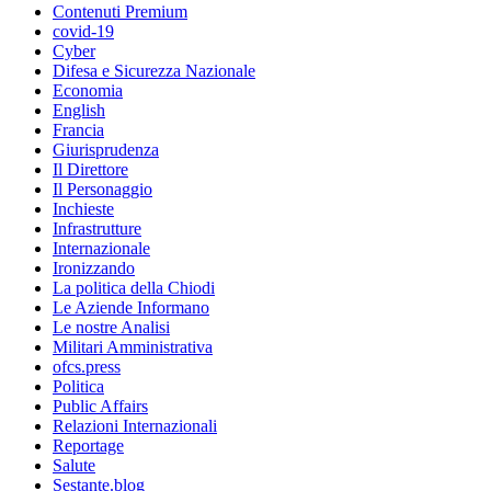
Contenuti Premium
covid-19
Cyber
Difesa e Sicurezza Nazionale
Economia
English
Francia
Giurisprudenza
Il Direttore
Il Personaggio
Inchieste
Infrastrutture
Internazionale
Ironizzando
La politica della Chiodi
Le Aziende Informano
Le nostre Analisi
Militari Amministrativa
ofcs.press
Politica
Public Affairs
Relazioni Internazionali
Reportage
Salute
Sestante.blog