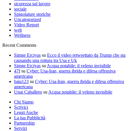
sicurezza sul lavoro
sociale
Spigolature storiche
Uncategorized
Video Report
web
Wellness
Recent Comments
Simge Erciyas
su
Ecco il video retweettato da Trump che sta
causando una rottura tra Usa e Uk
Simge Erciyas
su
Acqua potabile: il veleno invisibile
47f
su
Cyber: Usa-Iran, guerra ibrida e difesa offensiva
americana
bata123
su
Cyber: Usa-Iran, guerra ibrida e difesa offensiva
americana
Unai Caballero
su
Acqua potabile: il veleno invisibile
Chi Siamo
Scrivici
Leggi Anche
La tua Pubblicità
Partnership
Servizi