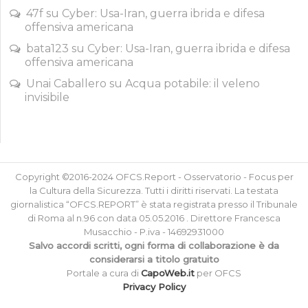
47f
su
Cyber: Usa-Iran, guerra ibrida e difesa
offensiva americana
bata123
su
Cyber: Usa-Iran, guerra ibrida e difesa
offensiva americana
Unai Caballero
su
Acqua potabile: il veleno
invisibile
Copyright ©2016-2024 OFCS.Report - Osservatorio - Focus per
la Cultura della Sicurezza. Tutti i diritti riservati. La testata
giornalistica “OFCS.REPORT” è stata registrata presso il Tribunale
di Roma al n.96 con data 05.05.2016 . Direttore Francesca
Musacchio - P.iva - 14692931000
Salvo accordi scritti, ogni forma di collaborazione è da
considerarsi a titolo gratuito
Portale a cura di
CapoWeb.it
per OFCS
Privacy Policy