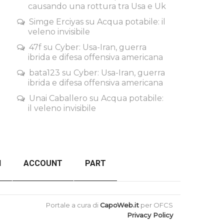
causando una rottura tra Usa e Uk
Simge Erciyas
su
Acqua potabile: il
veleno invisibile
47f
su
Cyber: Usa-Iran, guerra
ibrida e difesa offensiva americana
bata123
su
Cyber: Usa-Iran, guerra
ibrida e difesa offensiva americana
Unai Caballero
su
Acqua potabile:
il veleno invisibile
I
ACCOUNT
PART
ORDER FAILED
BACK TO TOP
Portale a cura di
CapoWeb.it
per OFCS
Privacy Policy