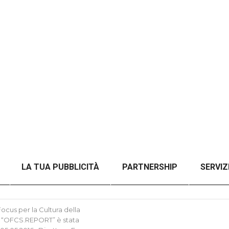
LA TUA PUBBLICITÀ
PARTNERSHIP
SERVIZ
NZA FILTRI
CHECKOUT
ORDER CONFIRMATION
cus per la Cultura della
tica “OFCS.REPORT” è stata