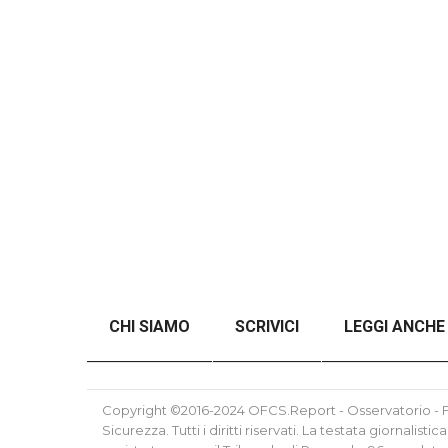
CHI SIAMO
SCRIVICI
LEGGI ANCHE
ANALISI DEL CONFLITTO RUSSO-UCRAINO SE
Copyright ©2016-2024 OFCS.Report - Osservatorio - Fo
Sicurezza. Tutti i diritti riservati. La testata giornalis