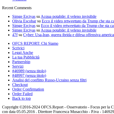
Recent Comments
Simge Erciyas
su
Acqua potabile: il veleno invisibile
Olivia Escobar
su
Ecco il video retweettato da Trump che sta c
Simge Erciyas
su
Ecco il video retweettato da Trump che sta c
Simge Erciyas
su
Acqua potabile: il veleno invisibile
47f
su
Cyber: Usa-Iran, guerra ibrida e difesa offensiva americ
OFCS REPORT: Chi Siamo
Scrivici
Leggi Anche
La tua Pubblicità
Partnership
Servizi
#46989 (senza titolo)
#48997 (senza titolo)
Analisi del conflitto Russo-Ucraino senza filtri
Checkout
Order Confirmation
Order Failed
Back to top
Copyright ©2016-2024 OFCS.Report - Osservatorio - Focus per la Cultur
con data 05.05.2016 . Direttore Francesca Musacchio - P.iva - 1469