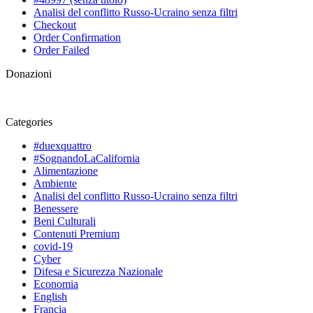
Analisi del conflitto Russo-Ucraino senza filtri
Checkout
Order Confirmation
Order Failed
Donazioni
Categories
#duexquattro
#SognandoLaCalifornia
Alimentazione
Ambiente
Analisi del conflitto Russo-Ucraino senza filtri
Benessere
Beni Culturali
Contenuti Premium
covid-19
Cyber
Difesa e Sicurezza Nazionale
Economia
English
Francia