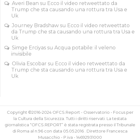
Averi Bean
su
Ecco il video retweettato da
Trump che sta causando una rottura tra Usa e
Uk
Journey Bradshaw
su
Ecco il video retweettato
da Trump che sta causando una rottura tra Usa e
Uk
Simge Erciyas
su
Acqua potabile: il veleno
invisibile
Olivia Escobar
su
Ecco il video retweettato da
Trump che sta causando una rottura tra Usa e
Uk
Copyright ©2016-2024 OFCS.Report - Osservatorio - Focus per
la Cultura della Sicurezza. Tutti i diritti riservati. La testata
giornalistica “OFCS.REPORT” è stata registrata presso il Tribunale
di Roma al n.96 con data 05.05.2016 . Direttore Francesca
Musacchio - P.iva - 14692931000