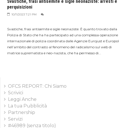
Svastiche, frasi antisemite e sigle neonaziste: arresti e
perquisizioni
10/11/2023 7:21 PM
Svastiche, frasi antisemite e sigle neonaziste. È quanto trovato dalla
Polizia di Stato che ha ha partecipato ad una complessa operazione
internazionale di polizia coordinata dalle Agenzie Eurojust e Europol
nell’ambito del contrasto al fenomeno del radicalismo sul web di
matrice suprematista e neo-nazista, che ha permesso di...
OFCS REPORT: Chi Siamo
Scrivici
Leggi Anche
La tua Pubblicità
Partnership
Servizi
#46989 (senza titolo)