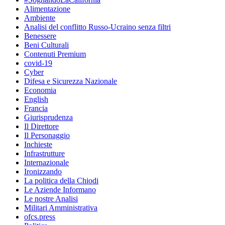
Alimentazione
Ambiente
Analisi del conflitto Russo-Ucraino senza filtri
Benessere
Beni Culturali
Contenuti Premium
covid-19
Cyber
Difesa e Sicurezza Nazionale
Economia
English
Francia
Giurisprudenza
Il Direttore
Il Personaggio
Inchieste
Infrastrutture
Internazionale
Ironizzando
La politica della Chiodi
Le Aziende Informano
Le nostre Analisi
Militari Amministrativa
ofcs.press