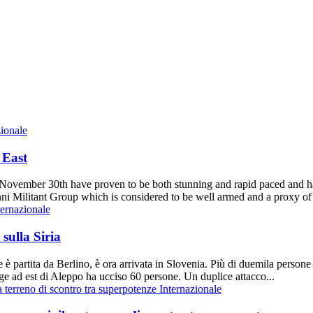
zionale
 East
 November 30th have proven to be both stunning and rapid paced and hav
 Militant Group which is considered to be well armed and a proxy of 
ternazionale
sulla Siria
è partita da Berlino, è ora arrivata in Slovenia. Più di duemila persone 
age ad est di Aleppo ha ucciso 60 persone. Un duplice attacco...
Internazionale