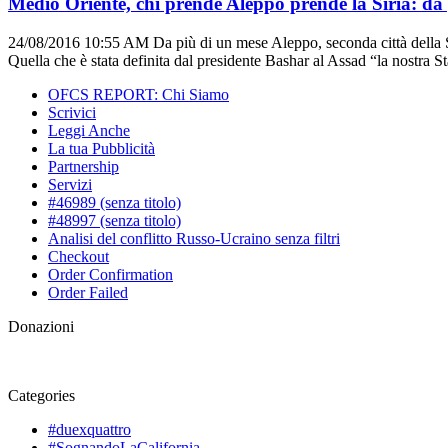
Medio Oriente, chi prende Aleppo prende la Siria: da g
24/08/2016 10:55 AM
Da più di un mese Aleppo, seconda città della Siri
Quella che è stata definita dal presidente Bashar al Assad “la nostra S
OFCS REPORT: Chi Siamo
Scrivici
Leggi Anche
La tua Pubblicità
Partnership
Servizi
#46989 (senza titolo)
#48997 (senza titolo)
Analisi del conflitto Russo-Ucraino senza filtri
Checkout
Order Confirmation
Order Failed
Donazioni
Categories
#duexquattro
#SognandoLaCalifornia