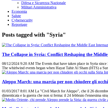
Difesa e Sicurezza Nazionale
Militari Amministrativa
Economia
Salute
Cybersecurity
Reportage
Posts tagged with "Syria"
Interna
The Collapse in Syria: Conflict Reshaping the Middle
08/12/2024 9:20 AM
The Events that have taken place in Syria since
The whirlwind events began when Hayat Tahir Al Sham (HTS) a Sunni
In
Aleppo March: una marcia per non chiudere gli occhi 
01/03/2017 8:01 AM
La "Civil March for Aleppo", che il 26 dicembre 
dimenticata e la guerra che non si ferma: il 24 febbraio l'ennesima str