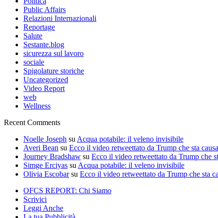
Politica
Public Affairs
Relazioni Internazionali
Reportage
Salute
Sestante.blog
sicurezza sul lavoro
sociale
Spigolature storiche
Uncategorized
Video Report
web
Wellness
Recent Comments
Noelle Joseph
su
Acqua potabile: il veleno invisibile
Averi Bean
su
Ecco il video retweettato da Trump che sta caus
Journey Bradshaw
su
Ecco il video retweettato da Trump che s
Simge Erciyas
su
Acqua potabile: il veleno invisibile
Olivia Escobar
su
Ecco il video retweettato da Trump che sta c
OFCS REPORT: Chi Siamo
Scrivici
Leggi Anche
La tua Pubblicità