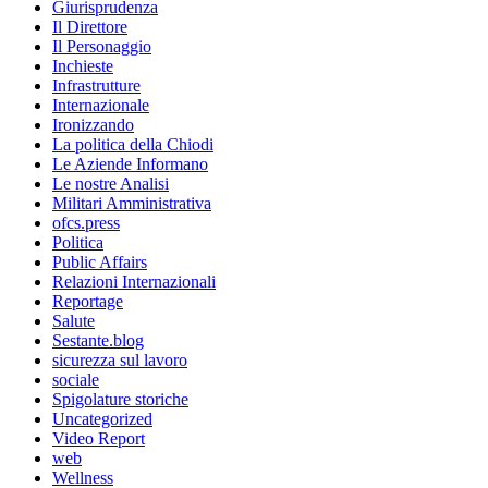
Giurisprudenza
Il Direttore
Il Personaggio
Inchieste
Infrastrutture
Internazionale
Ironizzando
La politica della Chiodi
Le Aziende Informano
Le nostre Analisi
Militari Amministrativa
ofcs.press
Politica
Public Affairs
Relazioni Internazionali
Reportage
Salute
Sestante.blog
sicurezza sul lavoro
sociale
Spigolature storiche
Uncategorized
Video Report
web
Wellness