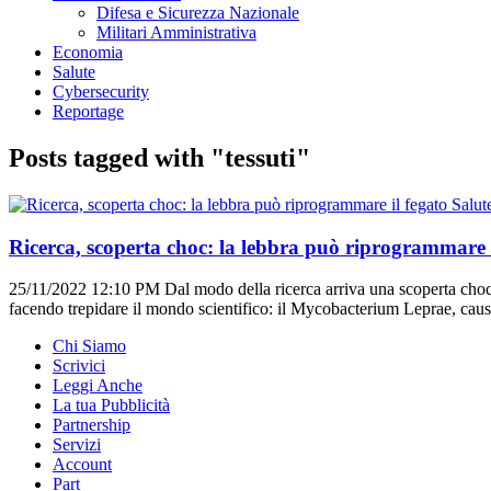
Difesa e Sicurezza Nazionale
Militari Amministrativa
Economia
Salute
Cybersecurity
Reportage
Posts tagged with "tessuti"
Salut
Ricerca, scoperta choc: la lebbra può riprogrammare i
25/11/2022 12:10 PM
Dal modo della ricerca arriva una scoperta choc:
facendo trepidare il mondo scientifico: il Mycobacterium Leprae, causa 
Chi Siamo
Scrivici
Leggi Anche
La tua Pubblicità
Partnership
Servizi
Account
Part