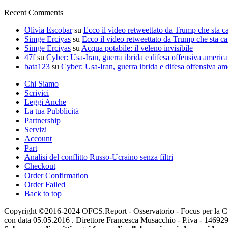
Recent Comments
Olivia Escobar
su
Ecco il video retweettato da Trump che sta c
Simge Erciyas
su
Ecco il video retweettato da Trump che sta c
Simge Erciyas
su
Acqua potabile: il veleno invisibile
47f
su
Cyber: Usa-Iran, guerra ibrida e difesa offensiva americ
bata123
su
Cyber: Usa-Iran, guerra ibrida e difesa offensiva am
Chi Siamo
Scrivici
Leggi Anche
La tua Pubblicità
Partnership
Servizi
Account
Part
Analisi del conflitto Russo-Ucraino senza filtri
Checkout
Order Confirmation
Order Failed
Back to top
Copyright ©2016-2024 OFCS.Report - Osservatorio - Focus per la Cultur
con data 05.05.2016 . Direttore Francesca Musacchio - P.iva - 1469