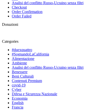
Analisi del conflitto Russo-Ucraino senza filtri
Checkout
Order Confirmation
Order Failed
Donazioni
Categories
#duexquattro
#SognandoLaCalifornia
Alimentazione
Ambiente
Analisi del conflitto Russo-Ucraino senza filtri
Benessere
Beni Culturali
Contenuti Premium
covid-19
Cyber
Difesa e Sicurezza Nazionale
Economia
English
Francia