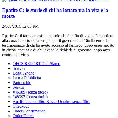
Epatite C: le storie di chi ha lottato tra la vita e la
morte
24/08/2016 12:03 PM
Epatite C: il farmaco esiste ma solo chi è in fin di vita può accedere
alla cura. Il costo della terapia per il governo è di 16mila euro. Le
testimonianze di chi ha avuto accesso al farmaco, dopo esser andato
in cirrosi epatica e di chi invece lo richiede al governo, dopo aver
contratto il virus.
OFCS REPORT: Chi Siamo
Scrivici
Leggi Anche
La tua Pubblicità
Partnership
Servizi
#46989 (senza titolo)
#48997 (senza titolo)
Analisi del conflitto Russo-Ucraino senza filtri
Checkout
Order Confirmation
Order Failed