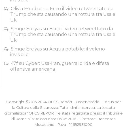
Olivia Escobar
su
Ecco il video retweettato da
Trump che sta causando una rottura tra Usa e
Uk
Simge Erciyas
su
Ecco il video retweettato da
Trump che sta causando una rottura tra Usa e
Uk
Simge Erciyas
su
Acqua potabile: il veleno
invisibile
47f
su
Cyber: Usa-Iran, guerra ibrida e difesa
offensiva americana
Copyright ©2016-2024 OFCS.Report - Osservatorio - Focus per
la Cultura della Sicurezza. Tutti i diritti riservati. La testata
giornalistica “OFCS.REPORT” è stata registrata presso il Tribunale
di Roma al n.96 con data 05.05.2016 . Direttore Francesca
Musacchio - P.iva - 14692931000