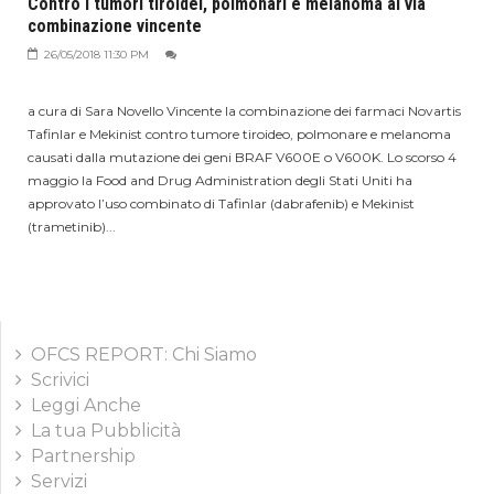
Contro i tumori tiroidei, polmonari e melanoma al via
combinazione vincente
26/05/2018 11:30 PM
a cura di Sara Novello Vincente la combinazione dei farmaci Novartis
Tafinlar e Mekinist contro tumore tiroideo, polmonare e melanoma
causati dalla mutazione dei geni BRAF V600E o V600K. Lo scorso 4
maggio la Food and Drug Administration degli Stati Uniti ha
approvato l’uso combinato di Tafinlar (dabrafenib) e Mekinist
(trametinib)...
OFCS REPORT: Chi Siamo
Scrivici
Leggi Anche
La tua Pubblicità
Partnership
Servizi