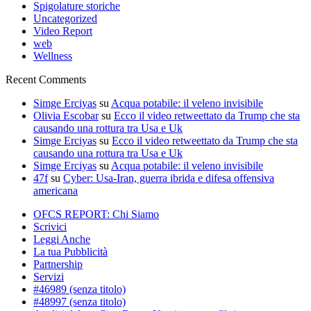
Spigolature storiche
Uncategorized
Video Report
web
Wellness
Recent Comments
Simge Erciyas
su
Acqua potabile: il veleno invisibile
Olivia Escobar
su
Ecco il video retweettato da Trump che sta
causando una rottura tra Usa e Uk
Simge Erciyas
su
Ecco il video retweettato da Trump che sta
causando una rottura tra Usa e Uk
Simge Erciyas
su
Acqua potabile: il veleno invisibile
47f
su
Cyber: Usa-Iran, guerra ibrida e difesa offensiva
americana
OFCS REPORT: Chi Siamo
Scrivici
Leggi Anche
La tua Pubblicità
Partnership
Servizi
#46989 (senza titolo)
#48997 (senza titolo)