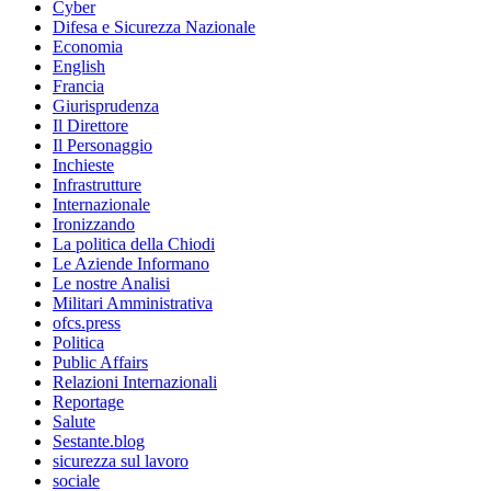
Cyber
Difesa e Sicurezza Nazionale
Economia
English
Francia
Giurisprudenza
Il Direttore
Il Personaggio
Inchieste
Infrastrutture
Internazionale
Ironizzando
La politica della Chiodi
Le Aziende Informano
Le nostre Analisi
Militari Amministrativa
ofcs.press
Politica
Public Affairs
Relazioni Internazionali
Reportage
Salute
Sestante.blog
sicurezza sul lavoro
sociale