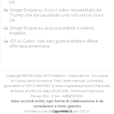
Uk
Simge Erciyas
su
Ecco il video retweettato da
Trump che sta causando una rottura tra Usa e
Uk
Simge Erciyas
su
Acqua potabile: il veleno
invisibile
47f
su
Cyber: Usa-Iran, guerra ibrida e difesa
offensiva americana
Copyright ©2016-2024 OFCS.Report - Osservatorio - Focus per
la Cultura della Sicurezza. Tutti i diritti riservati. La testata
giornalistica “OFCS.REPORT” è stata registrata presso il Tribunale
di Roma al n.96 con data 05.05.2016 . Direttore Francesca
Musacchio - P.iva - 14692931000
Salvo accordi scritti, ogni forma di collaborazione è da
considerarsi a titolo gratuito
Portale a cura di
CapoWeb.it
per OFCS