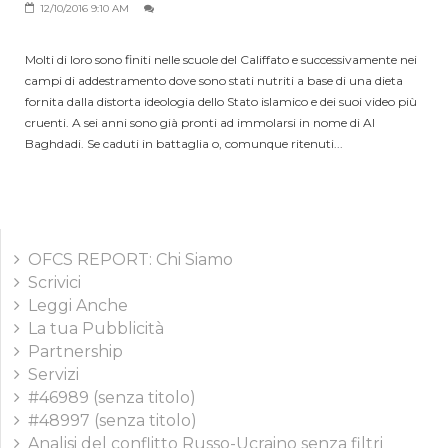
12/10/2016 9:10 AM
Molti di loro sono finiti nelle scuole del Califfato e successivamente nei
campi di addestramento dove sono stati nutriti a base di una dieta
fornita dalla distorta ideologia dello Stato islamico e dei suoi video più
cruenti. A sei anni sono già pronti ad immolarsi in nome di Al
Baghdadi. Se caduti in battaglia o, comunque ritenuti...
OFCS REPORT: Chi Siamo
Scrivici
Leggi Anche
La tua Pubblicità
Partnership
Servizi
#46989 (senza titolo)
#48997 (senza titolo)
Analisi del conflitto Russo-Ucraino senza filtri