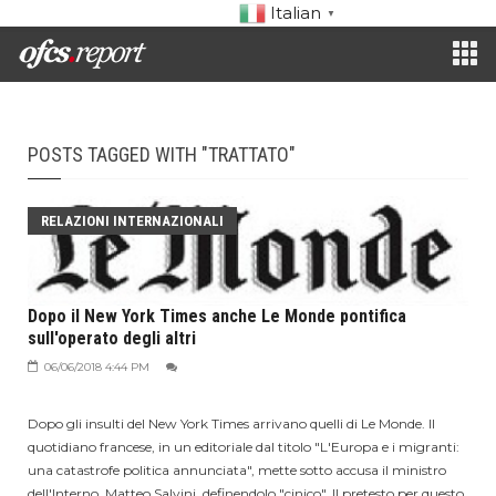
Italian
▼
POSTS TAGGED WITH "TRATTATO"
RELAZIONI INTERNAZIONALI
Dopo il New York Times anche Le Monde pontifica
sull'operato degli altri
06/06/2018 4:44 PM
Dopo gli insulti del New York Times arrivano quelli di Le Monde. Il
quotidiano francese, in un editoriale dal titolo "L'Europa e i migranti:
una catastrofe politica annunciata", mette sotto accusa il ministro
dell'Interno, Matteo Salvini, definendolo "cinico". Il pretesto per questo