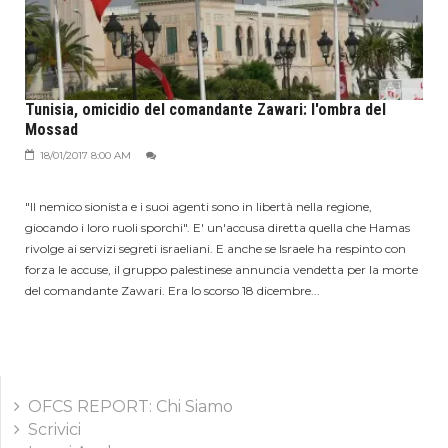
Tunisia, omicidio del comandante Zawari: l'ombra del
Mossad
18/01/2017 8:00 AM
"Il nemico sionista e i suoi agenti sono in libertà nella regione,
giocando i loro ruoli sporchi". E' un'accusa diretta quella che Hamas
rivolge ai servizi segreti israeliani. E anche se Israele ha respinto con
forza le accuse, il gruppo palestinese annuncia vendetta per la morte
del comandante Zawari. Era lo scorso 18 dicembre...
OFCS REPORT: Chi Siamo
Scrivici