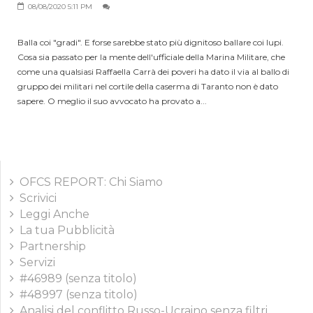
08/08/2020 5:11 PM
Balla coi "gradi". E forse sarebbe stato più dignitoso ballare coi lupi.
Cosa sia passato per la mente dell'ufficiale della Marina Militare, che
come una qualsiasi Raffaella Carrà dei poveri ha dato il via al ballo di
gruppo dei militari nel cortile della caserma di Taranto non è dato
sapere. O meglio il suo avvocato ha provato a...
OFCS REPORT: Chi Siamo
Scrivici
Leggi Anche
La tua Pubblicità
Partnership
Servizi
#46989 (senza titolo)
#48997 (senza titolo)
Analisi del conflitto Russo-Ucraino senza filtri