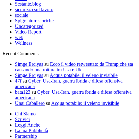
Sestante.blog
sicurezza sul lavoro
sociale
Spigolature storiche
Uncategorized
Video Report
web
Wellness
Recent Comments
Simge Erciyas
su
Ecco il video retweettato da Trump che sta
causando una rottura tra Usa e Uk
Simge Erciyas
su
Acqua potabile: il veleno invisibile
47f
su
Cyber: Usa-Iran, guerra ibrida e difesa offensiva
americana
bata123
su
Cyber: Usa-Iran, guerra ibrida e difesa offensiva
americana
Unai Caballero
su
Acqua potabile: il veleno invisibile
Chi Siamo
Scrivici
Leggi Anche
La tua Pubblicità
Partnership