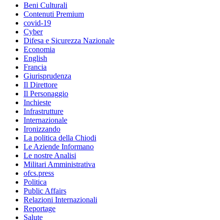
Beni Culturali
Contenuti Premium
covid-19
Cyber
Difesa e Sicurezza Nazionale
Economia
English
Francia
Giurisprudenza
Il Direttore
Il Personaggio
Inchieste
Infrastrutture
Internazionale
Ironizzando
La politica della Chiodi
Le Aziende Informano
Le nostre Analisi
Militari Amministrativa
ofcs.press
Politica
Public Affairs
Relazioni Internazionali
Reportage
Salute