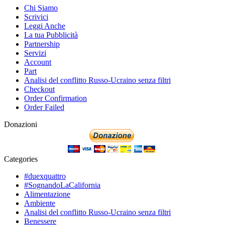
Chi Siamo
Scrivici
Leggi Anche
La tua Pubblicità
Partnership
Servizi
Account
Part
Analisi del conflitto Russo-Ucraino senza filtri
Checkout
Order Confirmation
Order Failed
Donazioni
Categories
#duexquattro
#SognandoLaCalifornia
Alimentazione
Ambiente
Analisi del conflitto Russo-Ucraino senza filtri
Benessere