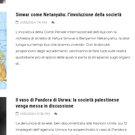
Sinwar come Netanyahu: l'involuzione della società
21/05/2024 1:15 PM
L’iniziativa della Corte Penale internazionale dell’Aja con la
richiesta di arresto di Yahya Sinwar e Benjamin Netanyahu, la dice
lunga sui tempi bui che stiamo vivendo. Con le dovute
proporzioni degli accadimenti, cerchiamo di fare luce sulle realtà
quotidiane più di spicco delle quali si parla (e straparla) sugli organi
di...
Il vaso di Pandora di Unrwa: la società palestinese
venga messa in discussione
01/02/2024 12:36 PM
La denuncia di Israele, ben documentata alle Nazioni Unite, sui 12
impiegati dell’agenzia Unrwa ha scoperchiato il vaso di Pandora