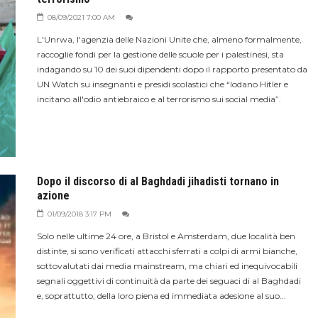
08/09/2021 7:00 AM
L'Unrwa, l'agenzia delle Nazioni Unite che, almeno formalmente,
raccoglie fondi per la gestione delle scuole per i palestinesi, sta
indagando su 10 dei suoi dipendenti dopo il rapporto presentato da
UN Watch su insegnanti e presidi scolastici che “lodano Hitler e
incitano all'odio antiebraico e al terrorismo sui social media”.
Dopo il discorso di al Baghdadi jihadisti tornano in
azione
01/09/2018 3:17 PM
Solo nelle ultime 24 ore, a Bristol e Amsterdam, due località ben
distinte, si sono verificati attacchi sferrati a colpi di armi bianche,
sottovalutati dai media mainstream, ma chiari ed inequivocabili
segnali oggettivi di continuità da parte dei seguaci di al Baghdadi
e, soprattutto, della loro piena ed immediata adesione al suo...