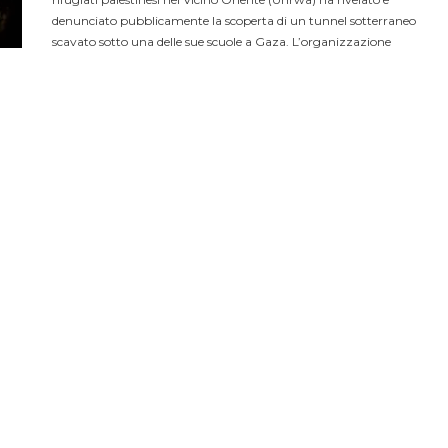
denunciato pubblicamente la scoperta di un tunnel sotterraneo
scavato sotto una delle sue scuole a Gaza. L’organizzazione
umanitaria ha subito interpellato le “parti pertinenti” per chiedere
la cessazione...
LEGGI ANCHE
LA TUA PUBBLICITÀ
PARTNERSH
A TITOLO)
ANALISI DEL CONFLITTO RUSSO-UCRAINO 
cus per la Cultura della
tica “OFCS.REPORT” è stata
 05.05.2016 . Direttore Francesca
 da considerarsi a titolo