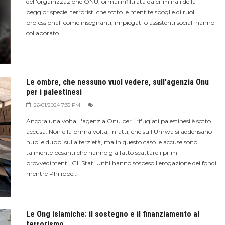
dell'organizzazione ONU, ormai infiltrata da criminali della
peggior specie, terroristi che sotto le mentite spoglie di ruoli
professionali come insegnanti, impiegati o assistenti sociali hanno
collaborato...
Le ombre, che nessuno vuol vedere, sull'agenzia Onu
per i palestinesi
26/01/2024 7:35 PM
Ancora una volta, l'agenzia Onu per i rifugiati palestinesi è sotto
accusa. Non è la prima volta, infatti, che sull'Unrwa si addensano
nubi e dubbi sulla terzietà, ma in questo caso le accuse sono
talmente pesanti che hanno già fatto scattare i primi
provvedimenti. Gli Stati Uniti hanno sospeso l'erogazione dei fondi,
mentre Philippe...
Le Ong islamiche: il sostegno e il finanziamento al
terrorismo