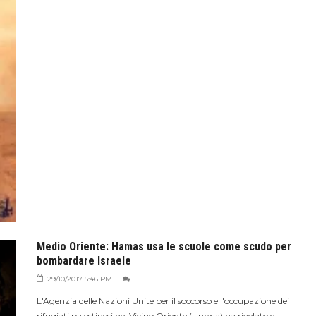
Medio Oriente: Hamas usa le scuole come scudo per
bombardare Israele
29/10/2017 5:46 PM
L'Agenzia delle Nazioni Unite per il soccorso e l'occupazione dei
rifugiati palestinesi nel Vicino Oriente (Unrwa) ha rivelato e