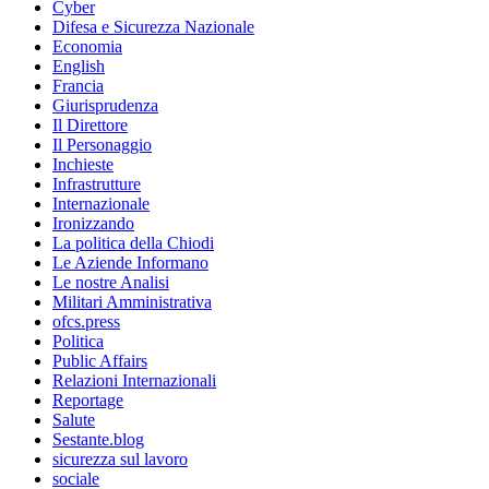
Cyber
Difesa e Sicurezza Nazionale
Economia
English
Francia
Giurisprudenza
Il Direttore
Il Personaggio
Inchieste
Infrastrutture
Internazionale
Ironizzando
La politica della Chiodi
Le Aziende Informano
Le nostre Analisi
Militari Amministrativa
ofcs.press
Politica
Public Affairs
Relazioni Internazionali
Reportage
Salute
Sestante.blog
sicurezza sul lavoro
sociale