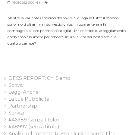
16/01/2022 6:00 AM
Mentre la variante Omicron del covid-19 dilaga in tutto il mondo,
sono molti gli animali domestici chiusi in quarantena a far
compagnia ai loro padroni contagiati. Ma che tipo di atteggiamento
dobbiamo assumere per rendere sicura la vita dei nostri amici a
quattro zampe?
OFCS REPORT: Chi Siamo
Scrivici
Leggi Anche
La tua Pubblicità
Partnership
Servizi
#46989 (senza titolo)
#48997 (senza titolo)
Analisi del conflitto Russo-Ucraino senza filtri