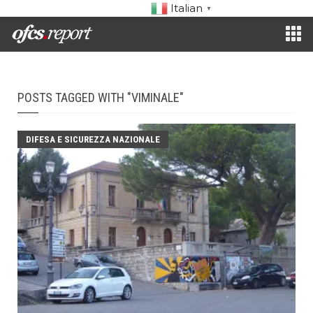
Italian
▼
POSTS TAGGED WITH "VIMINALE"
DIFESA E SICUREZZA NAZIONALE