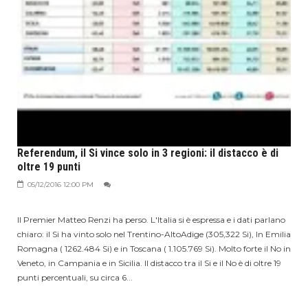
Referendum, il Si vince solo in 3 regioni: il distacco è di
oltre 19 punti
05/12/2016 12:00 PM
Il Premier Matteo Renzi ha perso. L'Italia si è espressa e i dati parlano
chiaro: il Si ha vinto solo nel Trentino-AltoAdige (305,322 Si), In Emilia
Romagna ( 1262.484 Si) e in Toscana ( 1.105.769 Si). Molto forte il No in
Veneto, in Campania e in Sicilia. Il distacco tra il Si e il No è di oltre 19
punti percentuali, su circa 6...