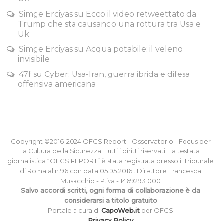
Simge Erciyas
su
Ecco il video retweettato da
Trump che sta causando una rottura tra Usa e
Uk
Simge Erciyas
su
Acqua potabile: il veleno
invisibile
47f
su
Cyber: Usa-Iran, guerra ibrida e difesa
offensiva americana
Copyright ©2016-2024 OFCS.Report - Osservatorio - Focus per
la Cultura della Sicurezza. Tutti i diritti riservati. La testata
giornalistica “OFCS.REPORT” è stata registrata presso il Tribunale
di Roma al n.96 con data 05.05.2016 . Direttore Francesca
Musacchio - P.iva - 14692931000
Salvo accordi scritti, ogni forma di collaborazione è da
considerarsi a titolo gratuito
Portale a cura di
CapoWeb.it
per OFCS
Privacy Policy