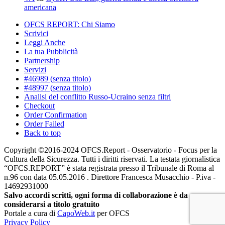
americana
OFCS REPORT: Chi Siamo
Scrivici
Leggi Anche
La tua Pubblicità
Partnership
Servizi
#46989 (senza titolo)
#48997 (senza titolo)
Analisi del conflitto Russo-Ucraino senza filtri
Checkout
Order Confirmation
Order Failed
Back to top
Copyright ©2016-2024 OFCS.Report - Osservatorio - Focus per la
Cultura della Sicurezza. Tutti i diritti riservati. La testata giornalistica
“OFCS.REPORT” è stata registrata presso il Tribunale di Roma al
n.96 con data 05.05.2016 . Direttore Francesca Musacchio - P.iva -
14692931000
Salvo accordi scritti, ogni forma di collaborazione è da
considerarsi a titolo gratuito
Portale a cura di
CapoWeb.it
per OFCS
Privacy Policy