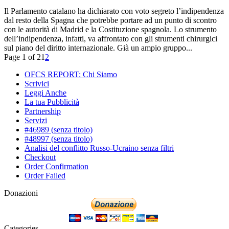
Il Parlamento catalano ha dichiarato con voto segreto l’indipendenza
dal resto della Spagna che potrebbe portare ad un punto di scontro
con le autorità di Madrid e la Costituzione spagnola. Lo strumento
dell’indipendenza, infatti, va affrontato con gli strumenti chirurgici
sul piano del diritto internazionale. Già un ampio gruppo...
Page 1 of 2
1
2
OFCS REPORT: Chi Siamo
Scrivici
Leggi Anche
La tua Pubblicità
Partnership
Servizi
#46989 (senza titolo)
#48997 (senza titolo)
Analisi del conflitto Russo-Ucraino senza filtri
Checkout
Order Confirmation
Order Failed
Donazioni
Categories