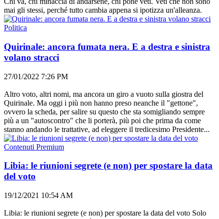
Chi va, chi minaccia di andarsene, chi pone veti. Veti che non sono
mai gli stessi, perché tutto cambia appena si ipotizza un'alleanza.
Politica
Quirinale: ancora fumata nera. E a destra e sinistra
volano stracci
27/01/2022 7:26 PM
Altro voto, altri nomi, ma ancora un giro a vuoto sulla giostra del
Quirinale. Ma oggi i più non hanno preso neanche il "gettone",
ovvero la scheda, per salire su questo che sta somigliando sempre
più a un "autoscontro" che li porterà, più poi che prima da come
stanno andando le trattative, ad eleggere il tredicesimo Presidente...
Contenuti Premium
Libia: le riunioni segrete (e non) per spostare la data
del voto
19/12/2021 10:54 AM
Libia: le riunioni segrete (e non) per spostare la data del voto Solo