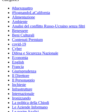
#duexquattro
#SognandoLaCalifornia
Alimentazione
Ambiente
Analisi del conflitto Russo-Ucraino senza filtri
Benessere
Beni Culturali
Contenuti Premium
covid-19
Cyber
Difesa e Sicurezza Nazionale
Economia
English
Francia
Giurisprudenza
Il Direttore
Il Personaggio
Inchieste
Infrastrutture
Internazionale
Ironizzando
La politica della Chiodi
Le Aziende Informano
Le nostre Analisi