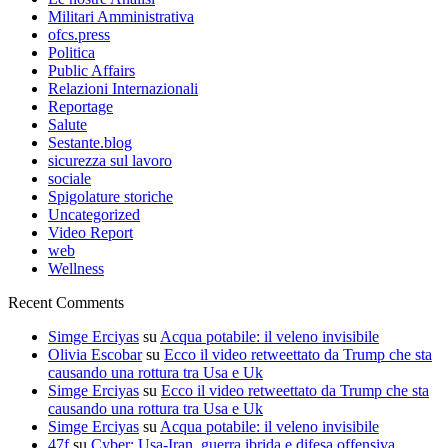
Militari Amministrativa
ofcs.press
Politica
Public Affairs
Relazioni Internazionali
Reportage
Salute
Sestante.blog
sicurezza sul lavoro
sociale
Spigolature storiche
Uncategorized
Video Report
web
Wellness
Recent Comments
Simge Erciyas
su
Acqua potabile: il veleno invisibile
Olivia Escobar
su
Ecco il video retweettato da Trump che sta
causando una rottura tra Usa e Uk
Simge Erciyas
su
Ecco il video retweettato da Trump che sta
causando una rottura tra Usa e Uk
Simge Erciyas
su
Acqua potabile: il veleno invisibile
47f
su
Cyber: Usa-Iran, guerra ibrida e difesa offensiva