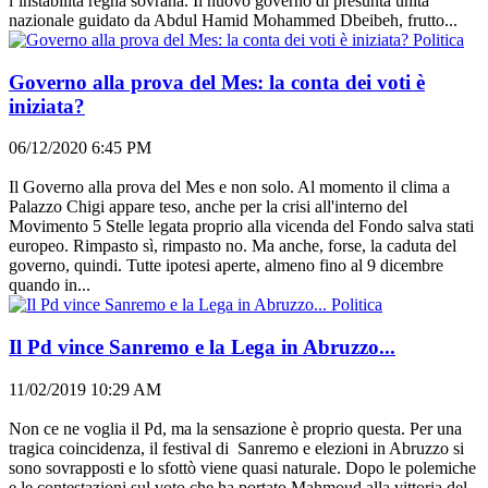
l’instabilità regna sovrana. Il nuovo governo di presunta unità
nazionale guidato da Abdul Hamid Mohammed Dbeibeh, frutto...
Politica
Governo alla prova del Mes: la conta dei voti è
iniziata?
06/12/2020 6:45 PM
Il Governo alla prova del Mes e non solo. Al momento il clima a
Palazzo Chigi appare teso, anche per la crisi all'interno del
Movimento 5 Stelle legata proprio alla vicenda del Fondo salva stati
europeo. Rimpasto sì, rimpasto no. Ma anche, forse, la caduta del
governo, quindi. Tutte ipotesi aperte, almeno fino al 9 dicembre
quando in...
Politica
Il Pd vince Sanremo e la Lega in Abruzzo...
11/02/2019 10:29 AM
Non ce ne voglia il Pd, ma la sensazione è proprio questa. Per una
tragica coincidenza, il festival di Sanremo e elezioni in Abruzzo si
sono sovrapposti e lo sfottò viene quasi naturale. Dopo le polemiche
e le contestazioni sul voto che ha portato Mahmoud alla vittoria del