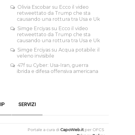
Olivia Escobar
su
Ecco il video
retweettato da Trump che sta
causando una rottura tra Usa e Uk
Simge Erciyas
su
Ecco il video
retweettato da Trump che sta
causando una rottura tra Usa e Uk
Simge Erciyas
su
Acqua potabile: il
veleno invisibile
47f
su
Cyber: Usa-Iran, guerra
ibrida e difesa offensiva americana
IP
SERVIZI
SENZA FILTRI
CHECKOUT
Portale a cura di
CapoWeb.it
per OFCS