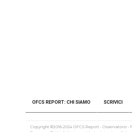
OFCS REPORT: CHI SIAMO
SCRIVICI
#46989 (SENZA TITOLO)
#48997 (SENZ
Copyright ©2016-2024 OFCS.Report - Osservatorio - Fo