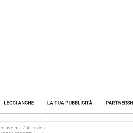
LEGGI ANCHE
LA TUA PUBBLICITÀ
PARTNERSH
A TITOLO)
ANALISI DEL CONFLITTO RUSSO-UCRAINO 
cus per la Cultura della