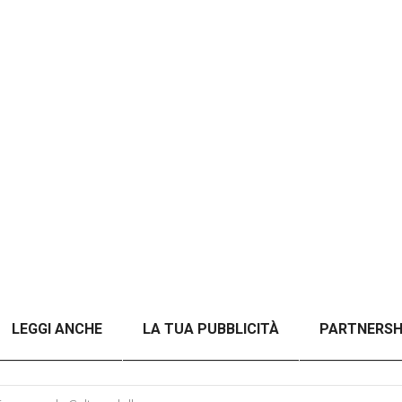
LEGGI ANCHE
LA TUA PUBBLICITÀ
PARTNERSH
A TITOLO)
ANALISI DEL CONFLITTO RUSSO-UCRAINO 