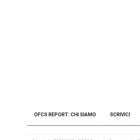
OFCS REPORT: CHI SIAMO
SCRIVICI
#46989 (SENZA TITOLO)
#48997 (SENZ