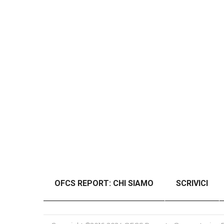
OFCS REPORT: CHI SIAMO
SCRIVICI
#46989 (SENZA TITOLO)
#48997 (SENZ