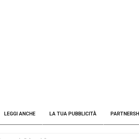
LEGGI ANCHE
LA TUA PUBBLICITÀ
PARTNERSH
A TITOLO)
ANALISI DEL CONFLITTO RUSSO-UCRAINO 