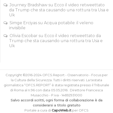
Journey Bradshaw
su
Ecco il video retweettato
da Trump che sta causando una rottura tra Usa e
Uk
Simge Erciyas
su
Acqua potabile: il veleno
invisibile
Olivia Escobar
su
Ecco il video retweettato da
Trump che sta causando una rottura tra Usa e
Uk
Copyright ©2016-2024 OFCS.Report - Osservatorio - Focus per
la Cultura della Sicurezza. Tutti i diritti riservati. La testata
giornalistica “OFCS.REPORT” è stata registrata presso il Tribunale
di Roma al n.96 con data 05.05.2016 . Direttore Francesca
Musacchio - P.iva - 14692931000
Salvo accordi scritti, ogni forma di collaborazione è da
considerarsi a titolo gratuito
Portale a cura di
CapoWeb.it
per OFCS